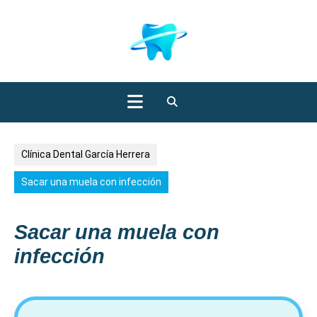
Saltar
al
contenido
Botón
de
Clínica Dental García Herrera
apertura
Sacar una muela con infección
Sacar una muela con
infección